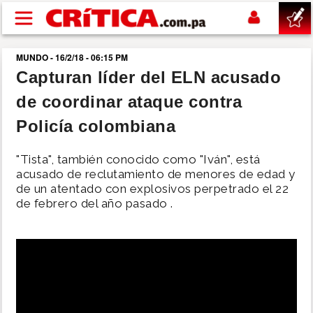
Pasar al contenido principal
MUNDO - 16/2/18 - 06:15 PM
buscar
Capturan líder del ELN acusado
de coordinar ataque contra
SUCESOS
Policía colombiana
NACIONAL
"Tista", también conocido como "Iván", está
acusado de reclutamiento de menores de edad y
POLÍTICA
de un atentado con explosivos perpetrado el 22
de febrero del año pasado .
SHOW
DEPORTES
MUNDO