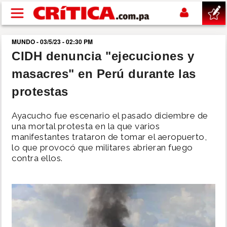
Pasar al contenido principal
MUNDO - 03/5/23 - 02:30 PM
buscar
CIDH denuncia "ejecuciones y
masacres" en Perú durante las
SUCESOS
protestas
NACIONAL
Ayacucho fue escenario el pasado diciembre de
una mortal protesta en la que varios
POLÍTICA
manifestantes trataron de tomar el aeropuerto,
lo que provocó que militares abrieran fuego
contra ellos.
SHOW
DEPORTES
MUNDO