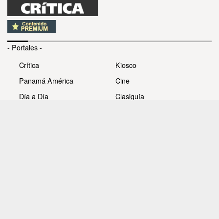
- Portales -
Crítica
Kiosco
Panamá América
Cine
Día a Día
Clasiguía
Mujer
Prémiate
Recetas
Impresora Pacífico
- Redes sociales -
Noticias
Whatsappcri
Videos
Galerías
Todos los derechos reservados Editora Panamá América