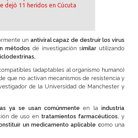
e dejó 11 heridos en Cúcuta
ormente un
antiviral capaz de destruir los virus
on métodos
de investigación s
imilar
utilizando
clodextrinas.
ocompatibles (adaptables al organismo humano)
 de que no activan mecanismos de resistencia y
nvestigador de la Universidad de Manchester y
rinas ya se usan comúnmente
en la
industria
ación de uso en
tratamientos farmacéuticos
, y
onstituir un medicamento aplicable c
omo una