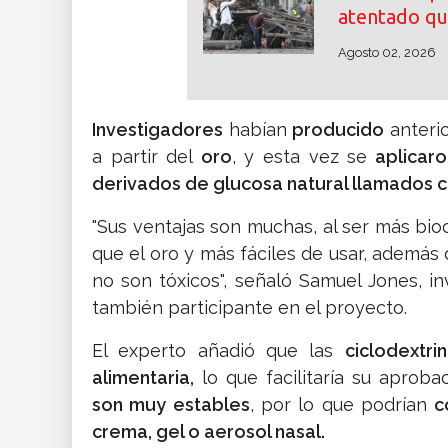
atentado qu
Agosto 02, 2026
Investigadores
habían
producido
anteri
a partir del
oro
, y esta vez se
aplicar
derivados de glucosa natural llamados ci
"Sus ventajas son muchas, al ser más bi
que el oro y más fáciles de usar, además
no son tóxicos", señaló Samuel Jones, i
también participante en el proyecto.
El experto añadió que las
ciclodext
alimentaria,
lo que facilitaría su aprob
son muy estables
, por lo que podrían
c
crema, gel o aerosol nasal.