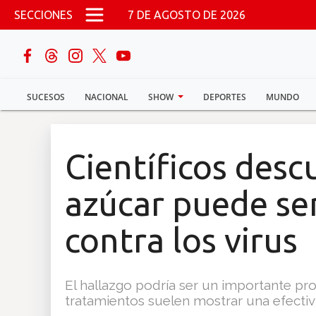
Pasar al contenido principal
SECCIONES
7 DE AGOSTO DE 2026
buscar
SUCESOS
NACIONAL
SHOW
DEPORTES
MUNDO
Sucesos
Nacional
Científicos desc
Política
azúcar puede se
Show
contra los virus
Deportes
El hallazgo podría ser un importante pr
tratamientos suelen mostrar una efectiv
Mundo