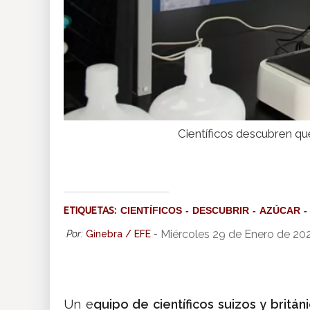
Científicos descubren qu
ETIQUETAS:
CIENTÍFICOS
DESCUBRIR
AZÚCAR
Miércoles 29 de Enero de 20
Por:
Ginebra / EFE
-
Un e
quipo de científicos suizos y britán