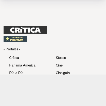
- Portales -
Crítica
Kiosco
Panamá América
Cine
Día a Día
Clasiguía
Mujer
Prémiate
Recetas
Impresora Pacífico
- Redes sociales -