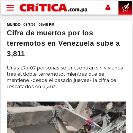
Pasar al contenido principal
MUNDO - 08/7/26 - 06:48 PM
buscar
Cifra de muertos por los
terremotos en Venezuela sube a
SUCESOS
3,811
NACIONAL
Unas 17,907 personas se encuentran sin vivienda
tras el doble terremoto, mientras que se
POLÍTICA
mantiene -desde el pasado jueves- la cifra de
rescatados en 6,462.
SHOW
DEPORTES
MUNDO