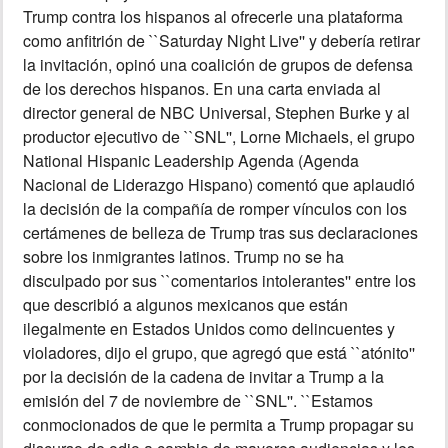
Trump contra los hispanos al ofrecerle una plataforma
INSÓLITAS
como anfitrión de ``Saturday Night Live'' y debería retirar
la invitación, opinó una coalición de grupos de defensa
de los derechos hispanos. En una carta enviada al
MULTIMEDIA
director general de NBC Universal, Stephen Burke y al
productor ejecutivo de ``SNL'', Lorne Michaels, el grupo
IMPRESO
National Hispanic Leadership Agenda (Agenda
Nacional de Liderazgo Hispano) comentó que aplaudió
la decisión de la compañía de romper vínculos con los
certámenes de belleza de Trump tras sus declaraciones
sobre los inmigrantes latinos. Trump no se ha
disculpado por sus ``comentarios intolerantes'' entre los
que describió a algunos mexicanos que están
ilegalmente en Estados Unidos como delincuentes y
violadores, dijo el grupo, que agregó que está ``atónito''
por la decisión de la cadena de invitar a Trump a la
emisión del 7 de noviembre de ``SNL''. ``Estamos
conmocionados de que le permita a Trump propagar su