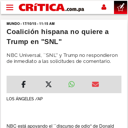
Pasar al contenido principal
MUNDO - 17/10/15 - 11:15 AM
buscar
Coalición hispana no quiere a
Trump en "SNL"
SUCESOS
NBC Universal, ``SNL'' y Trump no respondieron
NACIONAL
de inmediato a las solicitudes de comentario.
POLÍTICA
SHOW
LOS ÁNGELES /AP
DEPORTES
MUNDO
NBC está apoyando el ``discurso de odio'' de Donald