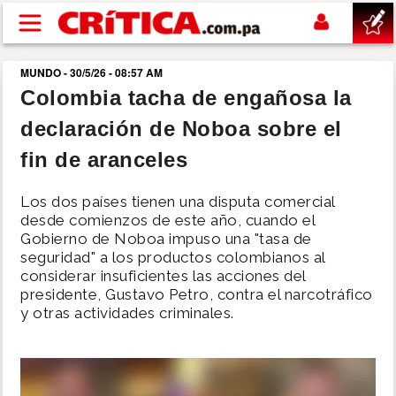
Pasar al contenido principal
MUNDO - 30/5/26 - 08:57 AM
buscar
Colombia tacha de engañosa la
declaración de Noboa sobre el
SUCESOS
fin de aranceles
NACIONAL
Los dos países tienen una disputa comercial
desde comienzos de este año, cuando el
POLÍTICA
Gobierno de Noboa impuso una "tasa de
seguridad" a los productos colombianos al
considerar insuficientes las acciones del
SHOW
presidente, Gustavo Petro, contra el narcotráfico
y otras actividades criminales.
DEPORTES
MUNDO