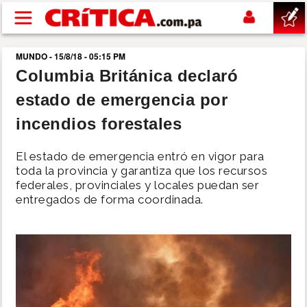
Pasar al contenido principal
MUNDO - 15/8/18 - 05:15 PM
buscar
Columbia Británica declaró
estado de emergencia por
SUCESOS
incendios forestales
NACIONAL
El estado de emergencia entró en vigor para
toda la provincia y garantiza que los recursos
POLÍTICA
federales, provinciales y locales puedan ser
entregados de forma coordinada.
SHOW
DEPORTES
MUNDO