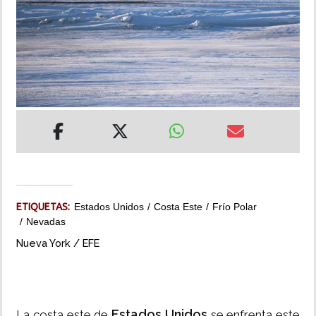
INSÓLITAS
MULTIMEDIA
IMPRESO
ETIQUETAS:
Estados Unidos
Costa Este
Frío Polar
Nevadas
Nueva York / EFE
Estados Unidos
La costa este de
se enfrenta este