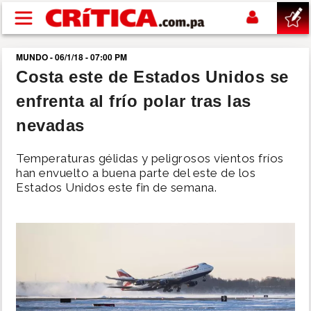
Pasar al contenido principal
MUNDO - 06/1/18 - 07:00 PM
buscar
Costa este de Estados Unidos se
enfrenta al frío polar tras las
SUCESOS
nevadas
NACIONAL
Temperaturas gélidas y peligrosos vientos fríos
han envuelto a buena parte del este de los
POLÍTICA
Estados Unidos este fin de semana.
SHOW
DEPORTES
MUNDO