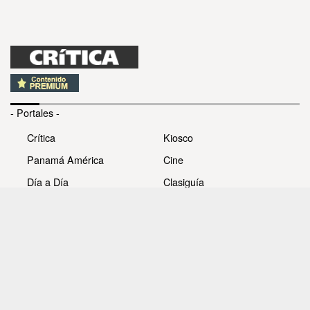
- Portales -
Crítica
Kiosco
Panamá América
Cine
Día a Día
Clasiguía
Mujer
Prémiate
Recetas
Impresora Pacífico
- Redes sociales -