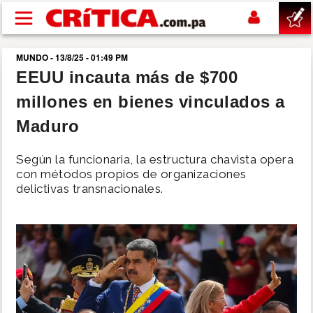
Pasar al contenido principal
MUNDO - 13/8/25 - 01:49 PM
buscar
EEUU incauta más de $700
millones en bienes vinculados a
SUCESOS
Maduro
NACIONAL
Según la funcionaria, la estructura chavista opera
con métodos propios de organizaciones
POLÍTICA
delictivas transnacionales.
SHOW
DEPORTES
MUNDO