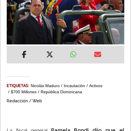
INSÓLITAS
MULTIMEDIA
IMPRESO
ETIQUETAS:
Nicolás Maduro
Incautación
Activos
$700 Millones
República Dominicana
Redacción / Web
Pamela Bondi dijo que el
La fiscal general