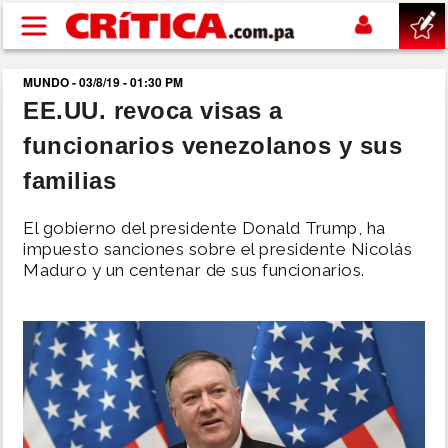
Pasar al contenido principal
MUNDO - 03/8/19 - 01:30 PM
buscar
EE.UU. revoca visas a
funcionarios venezolanos y sus
SUCESOS
familias
NACIONAL
El gobierno del presidente Donald Trump, ha
impuesto sanciones sobre el presidente Nicolás
POLÍTICA
Maduro y un centenar de sus funcionarios.
SHOW
DEPORTES
MUNDO