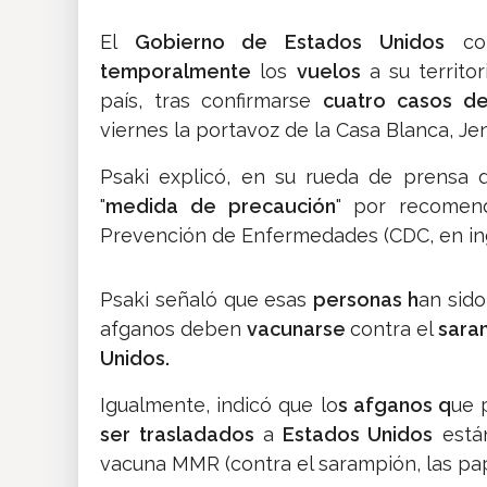
El
Gobierno de Estados Unidos
con
temporalmente
los
vuelos
a su territor
país, tras confirmarse
cuatro casos d
viernes la portavoz de la Casa Blanca, Jen
Psaki explicó, en su rueda de prensa d
"
medida de precaución
" por recomend
Prevención de Enfermedades (CDC, en ing
Psaki señaló que esas
personas h
an sido
afganos deben
vacunarse
contra el
sara
Unidos.
Igualmente, indicó que lo
s afganos q
ue 
ser trasladados
a
Estados Unidos
est
vacuna MMR (contra el sarampión, las pap