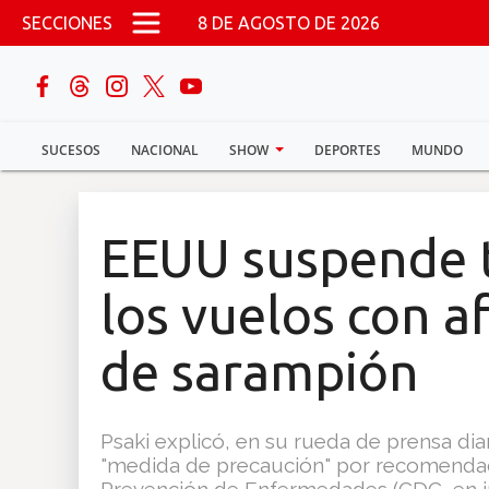
Pasar al contenido principal
SECCIONES
8 DE AGOSTO DE 2026
buscar
SUCESOS
NACIONAL
SHOW
DEPORTES
MUNDO
Sucesos
Nacional
EEUU suspende
Política
los vuelos con a
Show
de sarampión
Deportes
Psaki explicó, en su rueda de prensa di
"medida de precaución" por recomendació
Mundo
Prevención de Enfermedades (CDC, en in