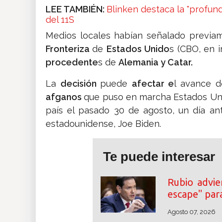
LEE TAMBIÉN:
Blinken destaca la "profun
del 11S
Medios locales habían señalado previa
Fronteriza
de
Estados Unido
s (CBO, en 
procedente
s de
Alemania y Catar.
La
decisión
puede
afectar e
l avance d
afganos
que puso en marcha Estados Un
país el pasado 30 de agosto, un día ant
estadounidense, Joe Biden.
Te puede interesar
Rubio advie
escape" par
Agosto 07, 2026