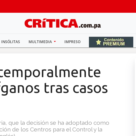
INSÓLITAS
MULTIMEDIA
IMPRESO
 temporalmente
fganos tras casos
aria, que la decisión se ha adoptado como
n de los Centros para el Control y la
glés).