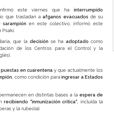
firmó este viernes que ha
interrumpido
io que trasladan a
afganos
evacuados
de su
e sarampión
en este colectivo, informó este
 Psaki.
iaria, que la
decisión
se ha
adoptado
como
ación de los Centros para el Control y la
lés).
puestas en cuarentena
y que actualmente los
mpión
, como condición para
ingresar a Estados
permanecen en distintas bases a la
espera de
án
recibiendo
"inmunización crítica"
, incluida la
eras y la rubeola).