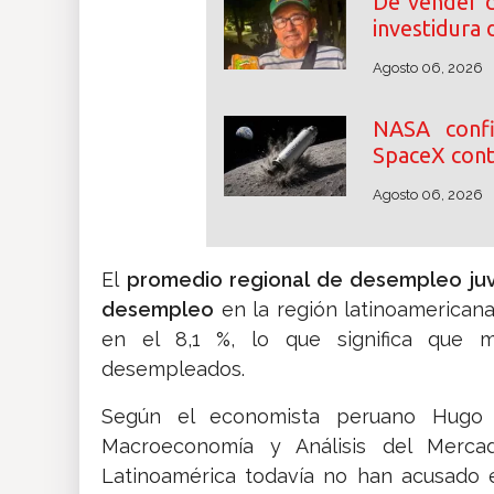
De vender d
investidura 
Agosto 06, 2026
NASA conf
SpaceX cont
Agosto 06, 2026
El
promedio regional de desempleo juv
desempleo
en la región latinoamericana
en el 8,1 %, lo que significa que m
desempleados.
Según el economista peruano Hugo Ñ
Macroeconomía y Análisis del Merca
Latinoamérica todavía no han acusado 