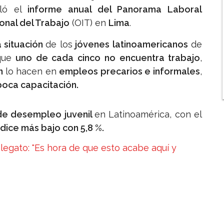
eló el
informe anual del Panorama Laboral
onal del Trabajo
(OIT) en
Lima
.
a situación
de los
jóvenes latinoamericanos
de
que
uno de cada cinco
no encuentra trabajo
,
en
lo hacen en
empleos precarios e informales
,
poca capacitación.
 de desempleo juvenil
en Latinoamérica, con el
dice más bajo con 5,8 %.
legato: "Es hora de que esto acabe aquí y