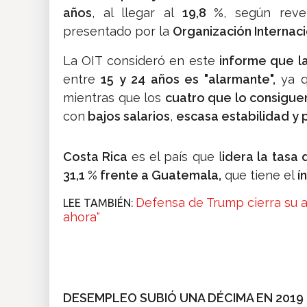
años
, al llegar al
19,8 %
, según rev
presentado por la
Organización Internaci
La OIT consideró en este
informe que l
entre
15 y 24 años es "alarmante",
ya 
mientras que los
cuatro que lo consigu
con
bajos salarios
,
escasa estabilidad y 
Costa Rica
es el país que l
idera la tasa
31,1 % frente a Guatemala,
que tiene el
ín
Defensa de Trump cierra su a
LEE TAMBIÉN:
ahora"
DESEMPLEO SUBIÓ UNA DÉCIMA EN 2019