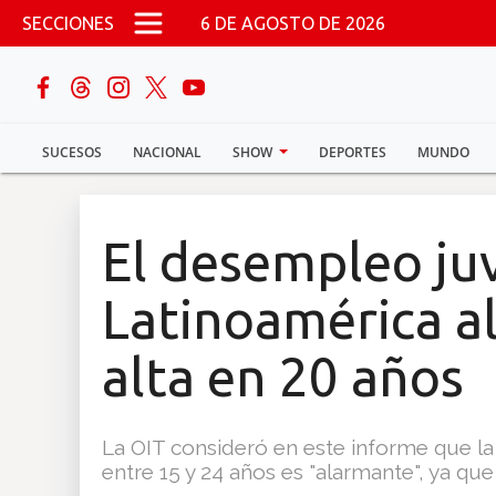
Pasar al contenido principal
SECCIONES
6 DE AGOSTO DE 2026
buscar
SUCESOS
NACIONAL
SHOW
DEPORTES
MUNDO
Sucesos
Nacional
El desempleo juv
Política
Latinoamérica a
Show
alta en 20 años
Deportes
La OIT consideró en este informe que la
entre 15 y 24 años es "alarmante", ya qu
Mundo