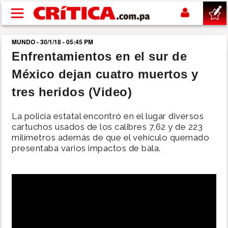
Pasar al contenido principal
MUNDO - 30/1/18 - 05:45 PM
buscar
Enfrentamientos en el sur de
México dejan cuatro muertos y
SUCESOS
tres heridos (Video)
NACIONAL
La policía estatal encontró en el lugar diversos
cartuchos usados de los calibres 7,62 y de 223
POLÍTICA
milímetros además de que el vehículo quemado
presentaba varios impactos de bala.
SHOW
DEPORTES
MUNDO