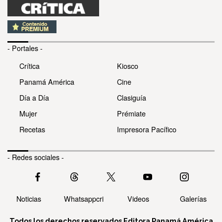
- Portales -
Crítica
Kiosco
Panamá América
Cine
Día a Día
Clasiguía
Mujer
Prémiate
Recetas
Impresora Pacífico
- Redes sociales -
Noticias
Whatsappcri
Videos
Galerías
Todos los derechos reservados Editora Panamá América