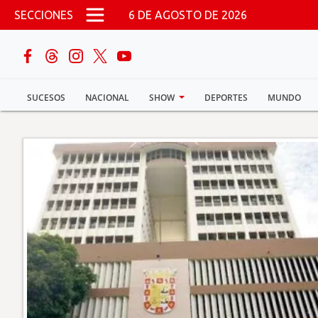
Pasar al contenido principal
SECCIONES
6 DE AGOSTO DE 2026
buscar
SUCESOS
NACIONAL
SHOW
DEPORTES
MUNDO
Sucesos
Nacional
Política
Show
Deportes
Mundo