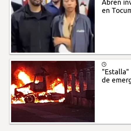
Abren in
en Tocu
"Estalla
de emerg