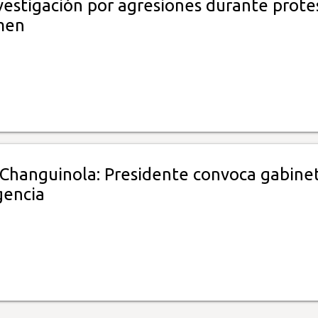
vestigación por agresiones durante prote
men
" Changuinola: Presidente convoca gabine
encia