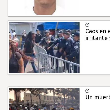
Caos en e
irritante
Un muert