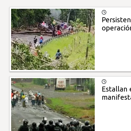
Persiste
operació
Estallan 
manifest