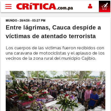
Pasar al contenido principal
MUNDO - 28/4/26 - 03:27 PM
buscar
Entre lágrimas, Cauca despide a
víctimas de atentado terrorista
SUCESOS
Los cuerpos de las víctimas fueron recibidos con
NACIONAL
una caravana de motociclistas y el aplauso de los
vecinos de la zona rural del municipio Cajibío.
POLÍTICA
SHOW
DEPORTES
MUNDO