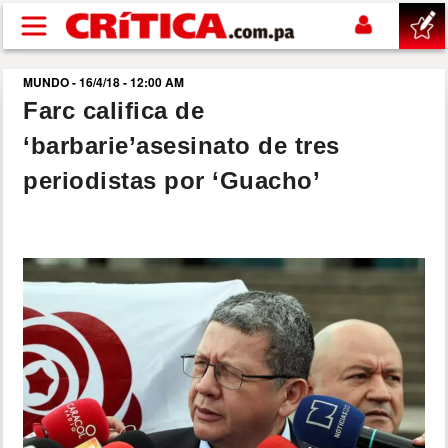
Pasar al contenido principal
MUNDO - 16/4/18 - 12:00 AM
buscar
Farc califica de
‘barbarie’asesinato de tres
SUCESOS
periodistas por ‘Guacho’
NACIONAL
POLÍTICA
SHOW
DEPORTES
MUNDO