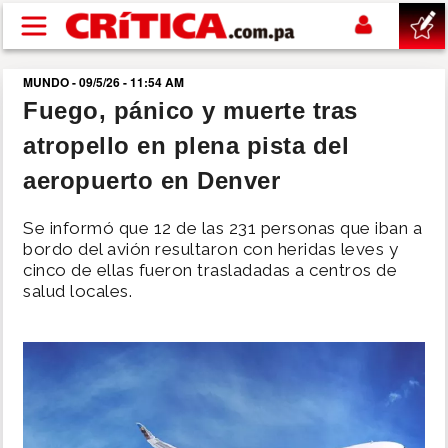
Pasar al contenido principal
MUNDO - 09/5/26 - 11:54 AM
buscar
Fuego, pánico y muerte tras
atropello en plena pista del
SUCESOS
aeropuerto en Denver
NACIONAL
Se informó que 12 de las 231 personas que iban a
bordo del avión resultaron con heridas leves y
POLÍTICA
cinco de ellas fueron trasladadas a centros de
salud locales.
SHOW
DEPORTES
MUNDO