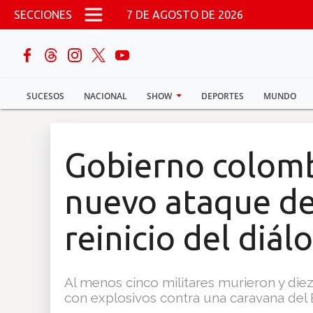
Pasar al contenido principal
SECCIONES
7 DE AGOSTO DE 2026
buscar
SUCESOS
NACIONAL
SHOW
DEPORTES
MUNDO
Sucesos
Nacional
Gobierno colomb
Política
nuevo ataque de
Show
reinicio del diál
Deportes
Al menos cinco militares murieron y di
con explosivos contra una caravana del
Mundo