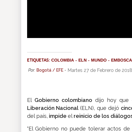
Gobierno colombiano dice q
ETIQUETAS:
COLOMBIA
ELN
MUNDO
EMBOSCA
Martes 27 de Febrero de 2018
Por:
Bogotá / EFE
-
El
Gobierno colombiano
dijo hoy que
Liberación Nacional
(ELN), que dejó
cinc
del país,
impide
el
reinicio de los diálog
"El Gobierno no puede tolerar actos de