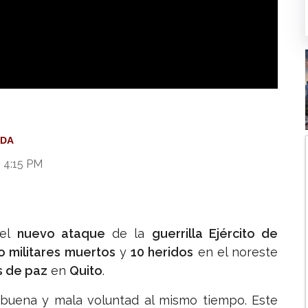
ue nuevo ataque del ELN impide reinicio del diálogo
DA
 4:15 PM
 el
nuevo ataque
de la
guerrilla Ejército de
o militares muertos
y
10 heridos
en el noreste
os de paz
en
Quito
.
 buena y mala voluntad al mismo tiempo. Este