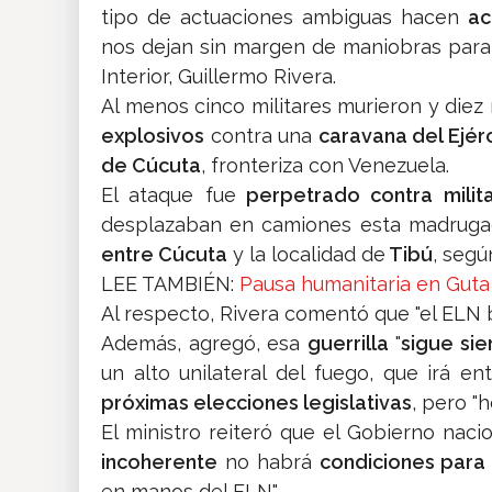
tipo de actuaciones ambiguas hacen
ac
nos dejan sin margen de maniobras para r
Interior, Guillermo Rivera.
Al menos cinco militares murieron y diez
explosivos
contra una
caravana del Ejér
de Cúcuta
, fronteriza con Venezuela.
El ataque fue
perpetrado contra milit
desplazaban en camiones esta madruga
entre Cúcuta
y la localidad de
Tibú
, según
LEE TAMBIÉN:
Pausa humanitaria en Guta 
Al respecto, Rivera comentó que "el ELN b
Además, agregó, esa
guerrilla
"
sigue si
un alto unilateral del fuego, que irá en
próximas elecciones legislativas
, pero "
El ministro reiteró que el Gobierno naci
incoherente
no habrá
condiciones para
en manos del ELN".