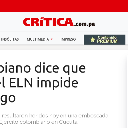
INSÓLITAS
MULTIMEDIA
IMPRESO
iano dice que
l ELN impide
ogo
ez resultaron heridos hoy en una emboscada
 Ejército colombiano en Cúcuta.