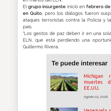
El
grupo insurgente
inició en
febrero de
en Quito
, pero los diálogos fueron sus
ataques terroristas contra la Policía y l
país.
"Los gestos de paz deben ir en una sola
ELN, que está perdiendo una oportunid
Guillermo Rivera.
Te puede interesar
Michigan 
muertes de
EE.UU.
Agosto 03, 2026
Venezuela s