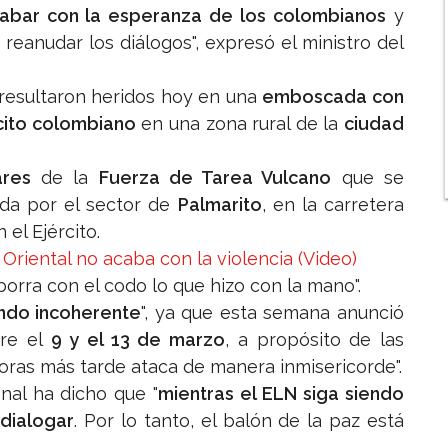
abar con la esperanza de los colombianos
y
eanudar los diálogos", expresó el ministro del
 resultaron heridos hoy en una
emboscada con
cito colombiano
en una zona rural de la
ciudad
ares
de la
Fuerza de Tarea Vulcano
que se
da por el sector de
Palmarito
, en la carretera
 el Ejército.
Oriental no acaba con la violencia (Video)
orra con el codo lo que hizo con la mano".
endo incoherente
", ya que esta semana anunció
tre el
9 y el 13 de marzo
, a propósito de las
horas más tarde ataca de manera inmisericorde".
onal ha dicho que "
mientras el ELN siga siendo
 dialogar
. Por lo tanto, el balón de la paz está