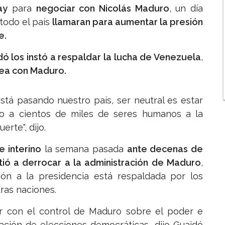
ay
para
negociar con Nicolás Maduro
, un día
todo el país
llamaran para aumentar la presión
e.
ó los instó a respaldar la lucha de Venezuela
,
nea con Maduro.
stá pasando nuestro país, ser neutral es estar
o a cientos de miles de seres humanos a la
erte", dijo.
 interino
la semana pasada
ante decenas de
ó a derrocar a la administración de Maduro
,
ción a la presidencia está respaldada por los
ras naciones.
ar con el control de Maduro sobre el poder e
ración de elecciones democráticas, dijo Guaidó