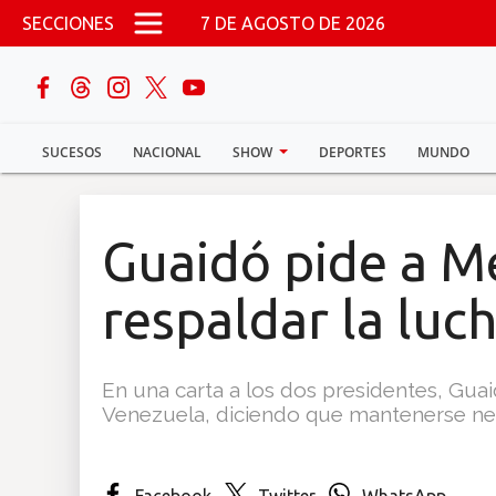
Pasar al contenido principal
SECCIONES
7 DE AGOSTO DE 2026
buscar
SUCESOS
NACIONAL
SHOW
DEPORTES
MUNDO
Sucesos
Nacional
Guaidó pide a M
Política
respaldar la luc
Show
En una carta a los dos presidentes, Guai
Deportes
Venezuela, diciendo que mantenerse neu
Mundo
Facebook
Twitter
WhatsApp