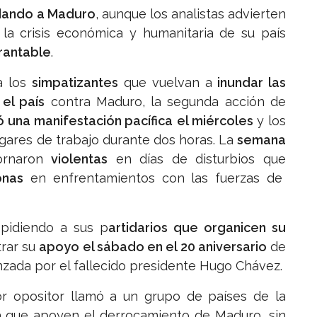
aldando a Maduro
, aunque los analistas advierten
 la crisis económica y humanitaria de su país
rantable
.
a los
simpatizantes
que vuelvan a
inundar las
el país
contra Maduro, la segunda acción de
una manifestación pacífica
el miércoles
y los
gares de trabajo durante dos horas. La
semana
ornaron
violentas
en días de disturbios que
onas
en enfrentamientos con las fuerzas de
pidiendo a sus p
artidarios que organicen su
trar su
apoyo el sábado en el 20 aniversario
de
nzada por el fallecido presidente Hugo Chávez.
or opositor llamó a un grupo de países de la
a que apoyen el derrocamiento de Maduro, sin