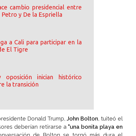
ce cambio presidencial entre
 Petro y De la Espriella
ega a Cali para participar en la
de El Tigre
oposición inician histórico
e la transición
presidente Donald Trump,
John Bolton
, tuiteó el
sores deberían retirarse a
"una bonita playa en
onversación de Bolton se tornó más dura el