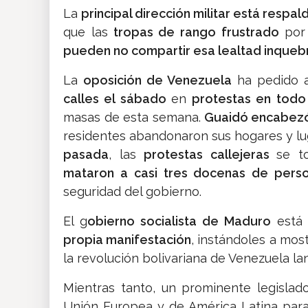
La
principal dirección militar está resp
que las
tropas de rango frustrado
por
pueden no compartir esa lealtad inqueb
La
oposición de Venezuela
ha pedido 
calles el sábado
en
protestas en todo 
masas de esta semana.
Guaidó encabezó 
residentes abandonaron sus hogares y lu
pasada
, las
protestas callejeras
se t
mataron a casi tres docenas de pers
seguridad del gobierno.
El g
obierno socialista de Maduro
está 
propia manifestación
, instándoles a mos
la revolución bolivariana de Venezuela la
Mientras tanto, un prominente legislad
Unión Europea y de América Latina par