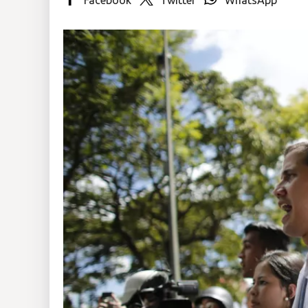
Insólitas
Multimedia
Impreso