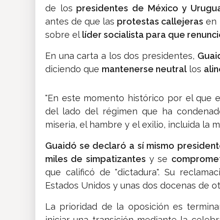
de los
presidentes de México y Urugu
antes de que las
protestas callejeras
en 
sobre el
líder socialista para que renunci
En una carta a los dos presidentes,
Guaid
diciendo que
mantenerse neutral
los
ali
"En este momento histórico por el que e
del lado del régimen que ha condenad
miseria, el hambre y el exilio, incluida la mu
Guaidó se declaró a sí mismo presidente
miles de simpatizantes
y se
comprometi
que calificó de "dictadura". Su reclama
Estados Unidos y unas dos docenas de ot
La prioridad de la oposición es termin
iniciar una transición mediante la celeb