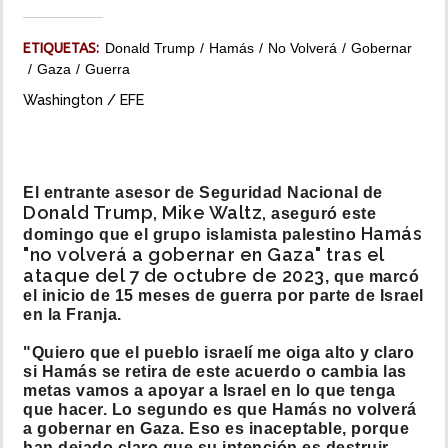
INSÓLITAS
ETIQUETAS:
Donald Trump
Hamás
No Volverá
Gobernar
Gaza
Guerra
MULTIMEDIA
Washington / EFE
IMPRESO
El entrante asesor de Seguridad Nacional de
Donald Trump, Mike Waltz,
aseguró este
Hamás
domingo que el grupo islamista palestino
"no volverá a gobernar en Gaza" tras el
ataque del 7 de octubre de 2023
, que marcó
el inicio de 15 meses de guerra por parte de Israel
en la Franja.
"Quiero que el pueblo israelí me oiga alto y claro
si Hamás se retira de este acuerdo o cambia las
metas vamos a apoyar a Israel en lo que tenga
que hacer. Lo segundo es que Hamás no volverá
a gobernar en Gaza. Eso es inaceptable, porque
han dejado claro que su intención es destruir