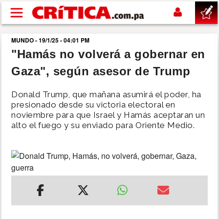
Pasar al contenido principal
MUNDO - 19/1/25 - 04:01 PM
buscar
"Hamás no volverá a gobernar en
Gaza", según asesor de Trump
SUCESOS
Donald Trump, que mañana asumirá el poder, ha
NACIONAL
presionado desde su victoria electoral en
noviembre para que Israel y Hamás aceptaran un
alto el fuego y su enviado para Oriente Medio.
POLÍTICA
SHOW
DEPORTES
MUNDO