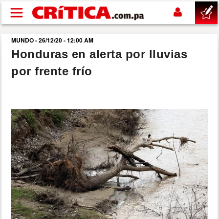
Pasar al contenido principal
MUNDO - 26/12/20 - 12:00 AM
buscar
Honduras en alerta por lluvias
por frente frío
SUCESOS
NACIONAL
POLÍTICA
SHOW
DEPORTES
MUNDO