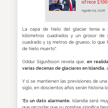
ofrece $100 
Agosto 05, 2026
La capa de hielo del glaciar tenía a 
kilómetros cuadrados y un grosor de 
cuadrado y 15 metros de grueso, lo que 
de hielo muerto".
Oddur Sigurðsson revela que,
en realid
varias decenas de glaciares en Islandia
,
Y si se mantienen las previsiones de un
siglo, en doscientos años serán historia l
"
Es un dato alarmante.
Islandia será mu
que recordar que su nombre significa tier