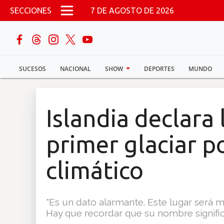
Pasar al contenido principal
SECCIONES
7 DE AGOSTO DE 2026
buscar
SUCESOS
NACIONAL
SHOW
DEPORTES
MUNDO
Sucesos
Nacional
Islandia declara
Política
primer glaciar p
Show
climático
Deportes
"Es un dato alarmante. Este lugar será 
Hay que recordar que su nombre signific
Mundo