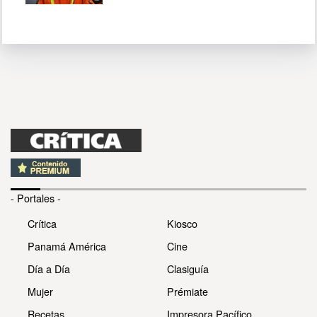
- Portales -
Crítica
Kiosco
Panamá América
Cine
Día a Día
Clasiguía
Mujer
Prémiate
Recetas
Impresora Pacífico