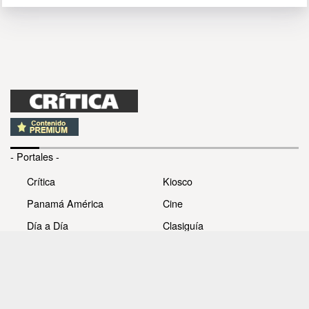
- Portales -
Crítica
Kiosco
Panamá América
Cine
Día a Día
Clasiguía
Mujer
Prémiate
Recetas
Impresora Pacífico
- Redes sociales -