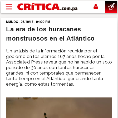
Pasar al contenido principal
MUNDO - 05/10/17 - 04:00 PM
buscar
La era de los huracanes
monstruosos en el Atlántico
SUCESOS
Un análisis de la información reunida por el
NACIONAL
gobierno en los últimos 167 años hecho por la
Associated Press revela que no ha habido un solo
período de 30 años con tantos huracanes
POLÍTICA
grandes, ni con temporales que permanecen
tanto tiempo en el Atlántico, generando tanta
SHOW
energía, como estas tormentas.
DEPORTES
MUNDO