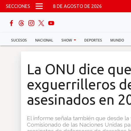
Pasar al contenido principal
SECCIONES
8 DE AGOSTO DE 2026
buscar
SUCESOS
NACIONAL
SHOW
DEPORTES
MUNDO
Sucesos
Nacional
La ONU dice que
Política
exguerrilleros d
Show
asesinados en 2
Deportes
El informe señala también que desde la fi
Comisionado de las Naciones Unidas pa
Mundo
asesinatos de defensores de derechos hu