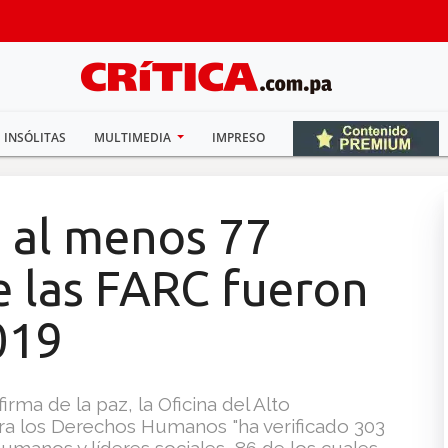
INSÓLITAS
MULTIMEDIA
IMPRESO
 al menos 77
e las FARC fueron
019
rma de la paz, la Oficina del Alto
ra los Derechos Humanos "ha verificado 303
manos y líderes sociales, 86 de los cuales