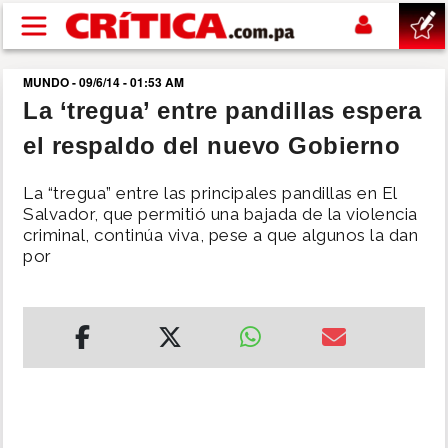
Pasar al contenido principal
MUNDO - 09/6/14 - 01:53 AM
buscar
La ‘tregua’ entre pandillas espera
el respaldo del nuevo Gobierno
SUCESOS
La “tregua” entre las principales pandillas en El
NACIONAL
Salvador, que permitió una bajada de la violencia
criminal, continúa viva, pese a que algunos la dan
por
POLÍTICA
SHOW
DEPORTES
MUNDO