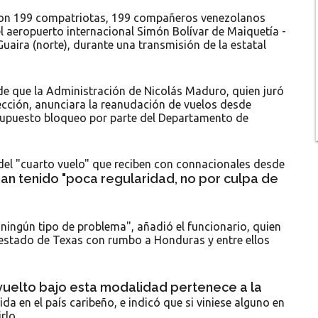
 "con 199 compatriotas, 199 compañeros venezolanos
el aeropuerto internacional Simón Bolívar de Maiquetía -
Guaira (norte), durante una transmisión de la estatal
de que la Administración de Nicolás Maduro, quien juró
ección, anunciara la reanudación de vuelos desde
supuesto bloqueo por parte del Departamento de
del "cuarto vuelo" que reciben con connacionales desde
han tenido "poca regularidad, no por culpa de
ningún tipo de problema", añadió el funcionario, quien
 estado de Texas con rumbo a Honduras y entre ellos
 vuelto bajo esta modalidad pertenece a la
ida en el país caribeño, e indicó que si viniese alguno en
rlo.