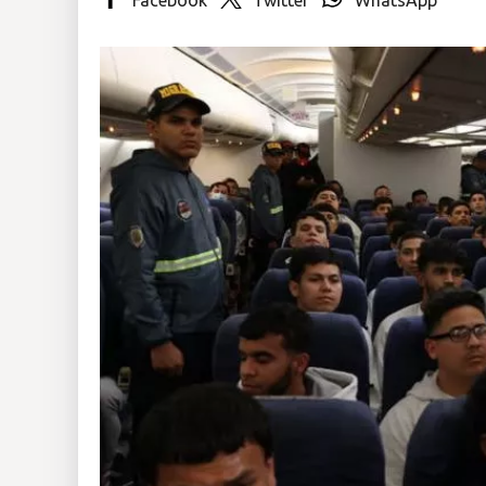
Insólitas
Multimedia
Impreso