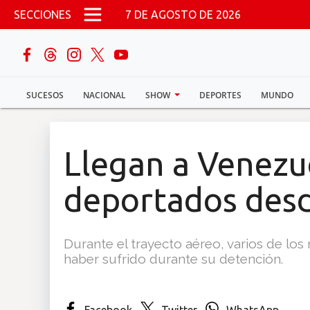
Pasar al contenido principal
SECCIONES
7 DE AGOSTO DE 2026
buscar
SUCESOS
NACIONAL
SHOW
DEPORTES
MUNDO
Sucesos
Nacional
Llegan a Venezu
Política
deportados desd
Show
Durante el trayecto aéreo, varios de los 
Deportes
haber sufrido durante su detención.
Mundo
Facebook
Twitter
WhatsApp