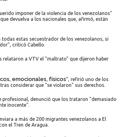
querido imponer de la violencia de los venezolanos"
r que devuelva a los nacionales que, afirmó, están
a todas estas secuestrador de los venezolanos, si
or", criticó Cabello.
s relataron a VTV el "maltrato" que dijeron haber
os, emocionales, físicos
", refirió uno de los
 tras considerar que "se violaron" sus derechos.
te profesional, denunció que los trataron "demasiado
te inocente".
nviara a más de 200 migrantes venezolanos a El
con el Tren de Aragua.