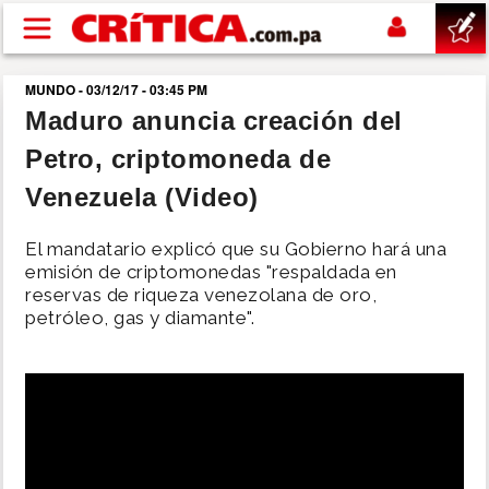
Pasar al contenido principal
MUNDO - 03/12/17 - 03:45 PM
buscar
Maduro anuncia creación del
Petro, criptomoneda de
SUCESOS
Venezuela (Video)
NACIONAL
El mandatario explicó que su Gobierno hará una
emisión de criptomonedas "respaldada en
POLÍTICA
reservas de riqueza venezolana de oro,
petróleo, gas y diamante".
SHOW
DEPORTES
MUNDO