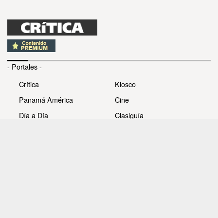
- Portales -
Crítica
Kiosco
Panamá América
Cine
Día a Día
Clasiguía
Mujer
Prémiate
Recetas
Impresora Pacífico
- Redes sociales -
Noticias
Whatsappcri
Videos
Galerías