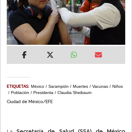
INSÓLITAS
MULTIMEDIA
IMPRESO
ETIQUETAS:
México
Sarampión
Muertes
Vacunas
Niños
Población
Presidenta
Claudia Sheibaum
Ciudad de México/EFE
Secretaría de Salud (SSA) de México
La