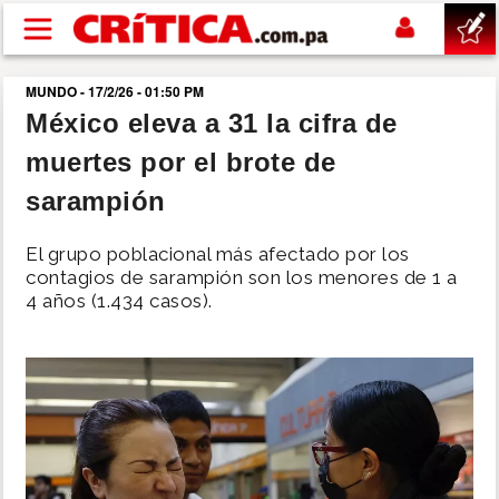
Pasar al contenido principal
MUNDO - 17/2/26 - 01:50 PM
buscar
México eleva a 31 la cifra de
muertes por el brote de
SUCESOS
sarampión
NACIONAL
El grupo poblacional más afectado por los
contagios de sarampión son los menores de 1 a
POLÍTICA
4 años (1.434 casos).
SHOW
DEPORTES
MUNDO