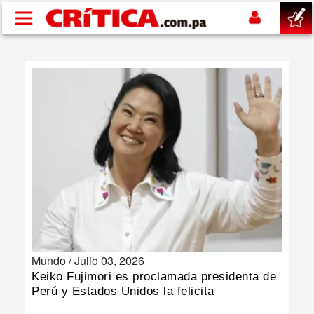
Pasar al contenido principal
buscar
SUCESOS
NACIONAL
POLÍTICA
SHOW
Mundo /
Julio 03, 2026
DEPORTES
Keiko Fujimori es proclamada presidenta de
Perú y Estados Unidos la felicita
MUNDO