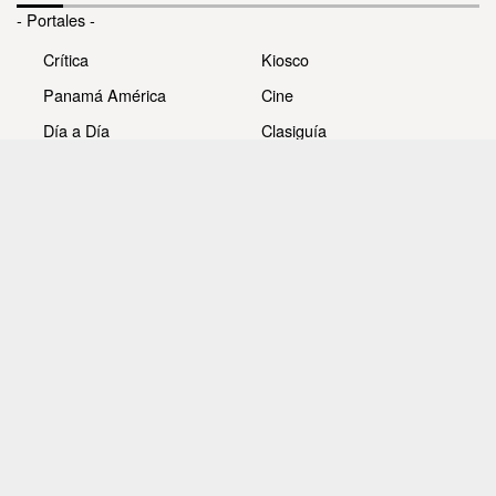
- Portales -
Crítica
Kiosco
Panamá América
Cine
Día a Día
Clasiguía
Mujer
Prémiate
Recetas
Impresora Pacífico
- Redes sociales -
Noticias
Whatsappcri
Videos
Galerías
Todos los derechos reservados Editora Panamá América
S.A. - Ciudad de Panamá - Panamá 2026.
Prohibida su reproducción total o parcial, sin autorización
escrita de su titular.