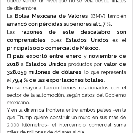
billete verde, un nivel que no se veía desde finales
de diciembre.
Bolsa Mexicana de Valores
La
(BMV) también
arrancó con pérdidas superiores al 1,7 %.
razones de este descalabro son
Las
comprensibles
Estados Unidos
, pues
es el
principal socio comercial de México.
país exportó entre enero
noviembre de
El
y
2018
Estados Unidos
valor de
a
productos por
328.059 millones de dólares
, lo que representa
79,4 % de las exportaciones totales.
el
En su mayoría fueron bienes relacionados con el
sector de la automoción, según datos del Gobierno
mexicano.
Y en la dinámica frontera entre ambos países -en la
que Trump quiere construir un muro en sus más de
3.000 kilómetros- el intercambio comercial suma
miles de millones de dólares al día.