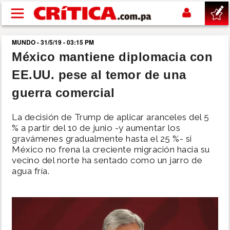
Pasar al contenido principal
MUNDO - 31/5/19 - 03:15 PM
buscar
México mantiene diplomacia con
EE.UU. pese al temor de una
SUCESOS
guerra comercial
NACIONAL
La decisión de Trump de aplicar aranceles del 5
% a partir del 10 de junio -y aumentar los
POLÍTICA
gravámenes gradualmente hasta el 25 %- si
México no frena la creciente migración hacia su
vecino del norte ha sentado como un jarro de
SHOW
agua fría.
DEPORTES
MUNDO