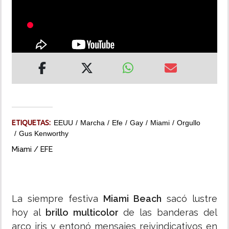
INSÓLITAS
MULTIMEDIA
IMPRESO
ETIQUETAS:
EEUU
Marcha
Efe
Gay
Miami
Orgullo
Gus Kenworthy
Miami / EFE
La siempre festiva
Miami Beach
sacó lustre
hoy al
brillo multicolor
de las banderas del
arco iris y entonó mensajes reivindicativos en