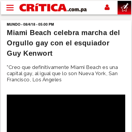
Pasar al contenido principal
MUNDO - 08/4/18 - 05:00 PM
buscar
Miami Beach celebra marcha del
Orgullo gay con el esquiador
SUCESOS
Guy Kenwort
NACIONAL
"Creo que definitivamente Miami Beach es una
capital gay, al igual que lo son Nueva York, San
POLÍTICA
Francisco, Los Ángeles
SHOW
DEPORTES
MUNDO