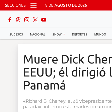
Pasar al contenido principal
SECCIONES
8 DE AGOSTO DE 2026
buscar
SUCESOS
NACIONAL
SHOW
DEPORTES
MUNDO
Sucesos
Nacional
Muere Dick Chen
Política
EEUU; él dirigió 
Show
Panamá
Deportes
«Richard B. Cheney, el 46 vicepresident
pasada», informó este martes en un comu
Mundo