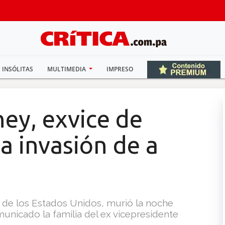
INSÓLITAS
MULTIMEDIA
IMPRESO
ey, exvice de
la invasión de a
e de los Estados Unidos, murió la noche
nicado la familia del ex vicepresidente