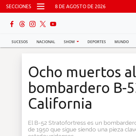
Pasar al contenido principal
SECCIONES
8 DE AGOSTO DE 2026
buscar
SUCESOS
NACIONAL
SHOW
DEPORTES
MUNDO
Sucesos
Nacional
Ocho muertos al 
Política
bombardero B-52
Show
California
Deportes
El B-52 Stratofortress es un bombardero
de 1950 que sigue siendo una pieza clav
Mundo
estadounidenses.