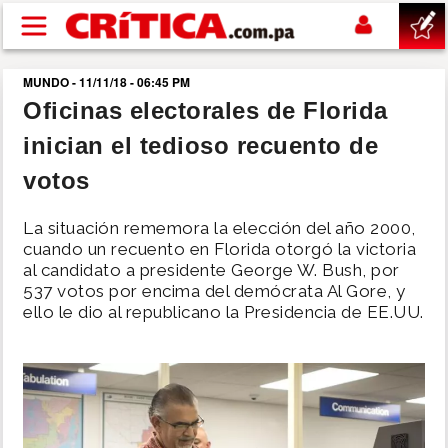
Pasar al contenido principal
MUNDO - 11/11/18 - 06:45 PM
buscar
Oficinas electorales de Florida
inician el tedioso recuento de
SUCESOS
votos
NACIONAL
La situación rememora la elección del año 2000,
cuando un recuento en Florida otorgó la victoria
POLÍTICA
al candidato a presidente George W. Bush, por
537 votos por encima del demócrata Al Gore, y
ello le dio al republicano la Presidencia de EE.UU.
SHOW
DEPORTES
MUNDO