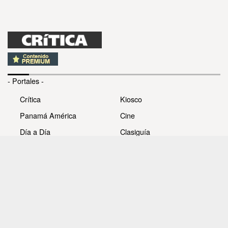
- Portales -
Crítica
Kiosco
Panamá América
Cine
Día a Día
Clasiguía
Mujer
Prémiate
Recetas
Impresora Pacífico
- Redes sociales -