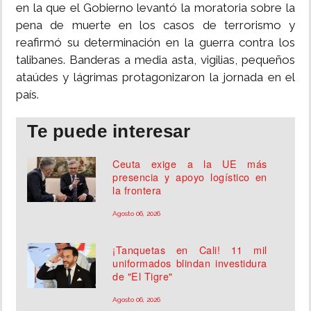
en la que el Gobierno levantó la moratoria sobre la
pena de muerte en los casos de terrorismo y
INSÓLITAS
reafirmó su determinación en la guerra contra los
talibanes. Banderas a media asta, vigilias, pequeños
MULTIMEDIA
ataúdes y lágrimas protagonizaron la jornada en el
país.
IMPRESO
Te puede interesar
Ceuta exige a la UE más
presencia y apoyo logístico en
la frontera
Agosto 06, 2026
¡Tanquetas en Cali! 11 mil
uniformados blindan investidura
de "El Tigre"
Agosto 06, 2026