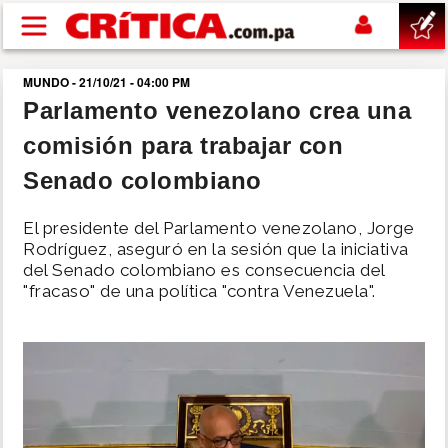
Pasar al contenido principal
MUNDO - 21/10/21 - 04:00 PM
buscar
Parlamento venezolano crea una
comisión para trabajar con
SUCESOS
Senado colombiano
NACIONAL
El presidente del Parlamento venezolano, Jorge
Rodríguez, aseguró en la sesión que la iniciativa
POLÍTICA
del Senado colombiano es consecuencia del
"fracaso" de una política "contra Venezuela".
SHOW
DEPORTES
MUNDO