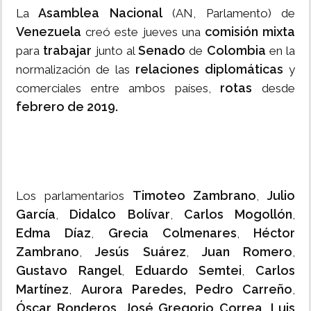
Asamblea Nacional
La
(AN, Parlamento) de
Venezuela
comisión mixta
creó este jueves una
trabajar
Senado
Colombia
para
junto al
de
en la
relaciones diplomáticas
normalización de las
y
rotas
comerciales entre ambos países,
desde
febrero de 2019.
Timoteo Zambrano
Julio
Los parlamentarios
,
García
Didalco Bolívar
Carlos Mogollón
,
,
,
Edma Díaz
Grecia Colmenares
Héctor
,
,
Zambrano
Jesús Suárez
Juan Romero
,
,
,
Gustavo Rangel
Eduardo Semtei
Carlos
,
,
Martínez
Aurora Paredes, Pedro Carreño
,
,
Óscar Ronderos
José Gregorio Correa,
Luis
,