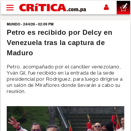
Pasar al contenido principal
MUNDO - 24/4/26 - 02:09 PM
buscar
Petro es recibido por Delcy en
Venezuela tras la captura de
SUCESOS
Maduro
NACIONAL
Petro, acompañado por el canciller venezolano,
Yván Gil, fue recibido en la entrada de la sede
POLÍTICA
presidencial por Rodríguez, para luego dirigirse a
un salón de Miraflores donde llevarán a cabo su
reunión.
SHOW
DEPORTES
MUNDO