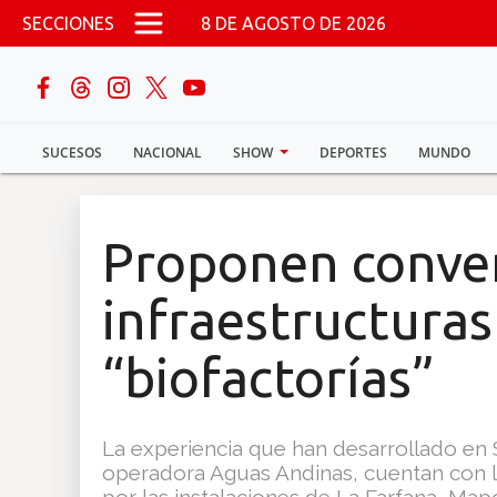
Pasar al contenido principal
SECCIONES
8 DE AGOSTO DE 2026
buscar
SUCESOS
NACIONAL
SHOW
DEPORTES
MUNDO
Sucesos
Nacional
Proponen conver
Política
infraestructura
Show
“biofactorías”
Deportes
La experiencia que han desarrollado en 
operadora Aguas Andinas, cuentan con la
Mundo
por las instalaciones de La Farfana, Map