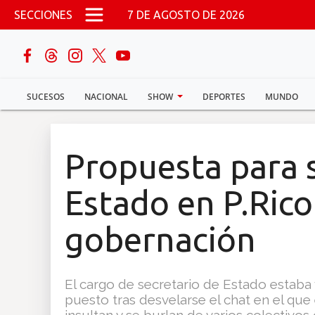
Pasar al contenido principal
SECCIONES
7 DE AGOSTO DE 2026
buscar
SUCESOS
NACIONAL
SHOW
DEPORTES
MUNDO
Sucesos
Nacional
Propuesta para 
Política
Estado en P.Rico
Show
gobernación
Deportes
El cargo de secretario de Estado estaba 
puesto tras desvelarse el chat en el que 
Mundo
insultan y se burlan de varios colectivos