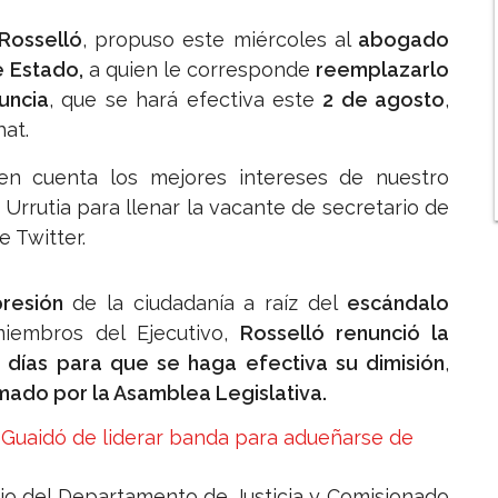
Rosselló
, propuso este miércoles al
abogado
e Estado,
a quien le corresponde
reemplazarlo
uncia
, que se hará efectiva este
2 de agosto
,
at.
n cuenta los mejores intereses de nuestro
 Urrutia para llenar la vacante de secretario de
e Twitter.
presión
de la ciudadanía a raíz del
escándalo
embros del Ejecutivo,
Rosselló renunció la
días para que se haga efectiva su dimisión
,
irmado por la Asamblea Legislativa.
Guaidó de liderar banda para adueñarse de
ario del Departamento de Justicia y Comisionado