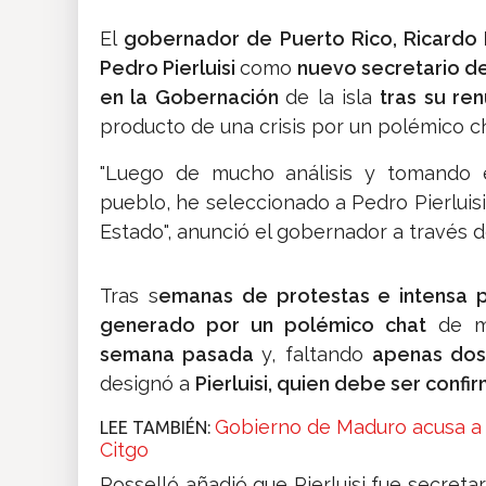
El
gobernador de Puerto Rico, Ricardo 
Pedro Pierluisi
como
nuevo secretario d
en la Gobernación
de la isla
tras su ren
producto de una crisis por un polémico ch
"Luego de mucho análisis y tomando e
pueblo, he seleccionado a Pedro Pierluisi
Estado", anunció el gobernador a través d
Tras s
emanas de protestas e intensa 
generado por un polémico chat
de mi
semana pasada
y, faltando
apenas dos 
designó a
Pierluisi, quien debe ser conf
Gobierno de Maduro acusa a 
LEE TAMBIÉN:
Citgo
Rosselló añadió que Pierluisi fue secret