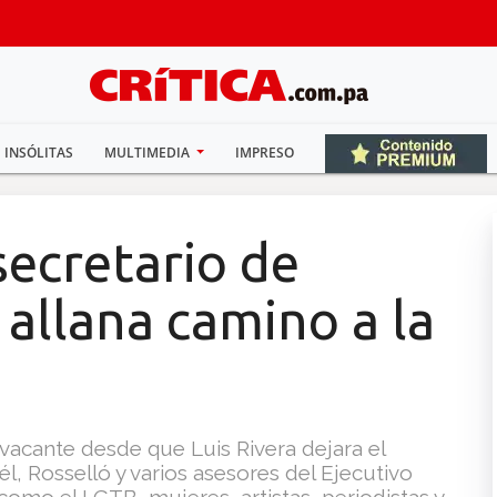
INSÓLITAS
MULTIMEDIA
IMPRESO
secretario de
 allana camino a la
vacante desde que Luis Rivera dejara el
él, Rosselló y varios asesores del Ejecutivo
 como el LGTB, mujeres, artistas, periodistas y