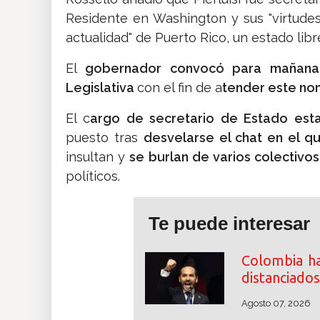
Residente en Washington y sus "virtudes 
actualidad" de Puerto Rico, un estado lib
El
gobernador convocó para mañan
Legislativa
con el fin de a
tender este no
El c
argo de secretario de Estado es
puesto tras
desvelarse el chat en el q
insultan y
se burlan de varios colectiv
políticos.
Te puede interesar
Colombia ha
distanciados
Agosto 07, 2026