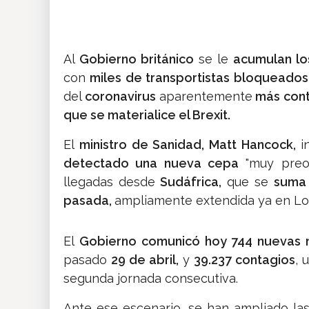
Al
Gobierno británico
se le
acumulan lo
con
miles de transportistas bloqueados
del
coronavirus
aparentemente
más cont
que se materialice el Brexit.
El
ministro de Sanidad, Matt Hancock,
i
detectado una nueva cepa
"muy preo
llegadas desde
Sudáfrica,
que se
suma 
pasada,
ampliamente extendida ya en Lond
El
Gobierno comunicó hoy 744 nuevas 
pasado
29 de abril,
y
39.237 contagios
, 
segunda jornada consecutiva.
Ante ese escenario, se han ampliado las