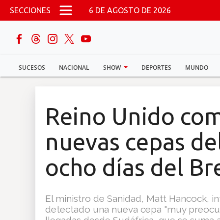
Pasar al contenido principal
SECCIONES
6 DE AGOSTO DE 2026
buscar
SUCESOS
NACIONAL
SHOW
DEPORTES
MUNDO
Sucesos
Nacional
Reino Unido com
Política
nuevas cepas de
Show
ocho días del Br
Deportes
El ministro de Sanidad, Matt Hancock, 
detectado una nueva cepa "muy preocup
Mundo
llegadas desde Sudáfrica, que se suma a