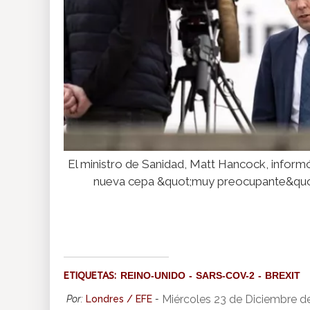
El ministro de Sanidad, Matt Hancock, inform
nueva cepa &quot;muy preocupante&quot
ETIQUETAS:
REINO-UNIDO
SARS-COV-2
BREXIT
Miércoles 23 de Diciembre d
Por:
Londres / EFE
-