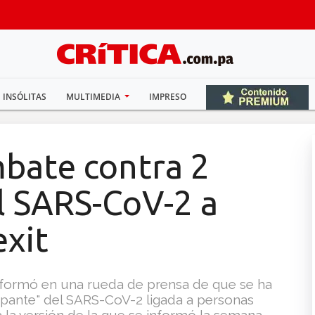
INSÓLITAS
MULTIMEDIA
IMPRESO
bate contra 2
l SARS-CoV-2 a
exit
informó en una rueda de prensa de que se ha
ante" del SARS-CoV-2 ligada a personas
 la versión de la que se informó la semana