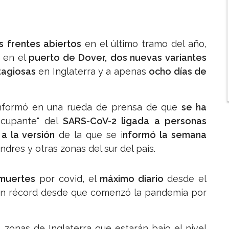
s frentes abiertos
en el último tramo del año,
en el
puerto de Dover,
dos nuevas variantes
agiosas
en Inglaterra y a apenas
ocho días de
nformó en una rueda de prensa de que
se ha
cupante" del
SARS-CoV-2 ligada a personas
a la versión
de la que se i
nformó la semana
res y otras zonas del sur del país.
muertes
por covid, el
máximo diario
desde el
un récord desde que comenzó la pandemia por
 zonas de Inglaterra que estarán bajo el nivel