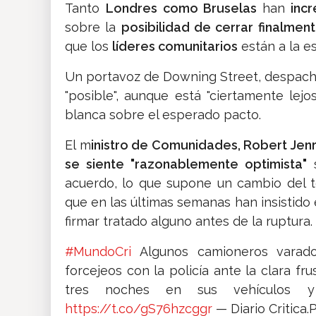
Tanto
Londres como Bruselas
han
incr
sobre la
posibilidad de cerrar finalmen
que los
líderes comunitarios
están a la e
Un portavoz de Downing Street, despacho 
"posible", aunque está "ciertamente le
blanca sobre el esperado pacto.
El m
inistro de Comunidades, Robert Jenr
se siente "razonablemente optimista"
s
acuerdo, lo que supone un cambio del 
que en las últimas semanas han insistido
firmar tratado alguno antes de la ruptura.
#MundoCri
Algunos camioneros varado
forcejeos con la policía ante la clara f
tres noches en sus vehículos y s
https://t.co/gS76hzcggr
— Diario Critica.