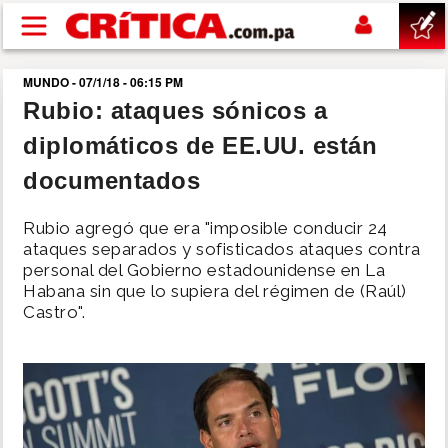
Pasar al contenido principal
MUNDO - 07/1/18 - 06:15 PM
buscar
Rubio: ataques sónicos a
diplomáticos de EE.UU. están
SUCESOS
documentados
NACIONAL
Rubio agregó que era "imposible conducir 24
ataques separados y sofisticados ataques contra
POLÍTICA
personal del Gobierno estadounidense en La
Habana sin que lo supiera del régimen de (Raúl)
Castro".
SHOW
DEPORTES
MUNDO