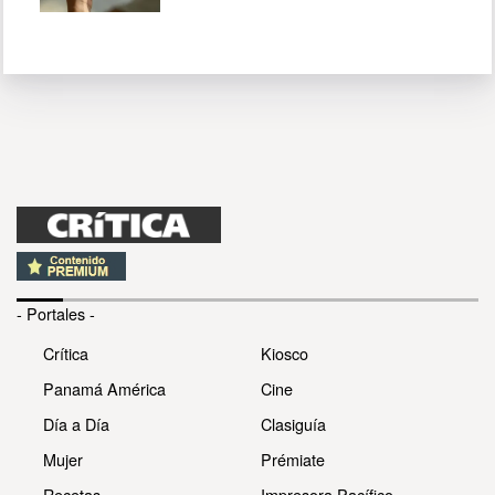
- Portales -
Crítica
Kiosco
Panamá América
Cine
Día a Día
Clasiguía
Mujer
Prémiate
Recetas
Impresora Pacífico