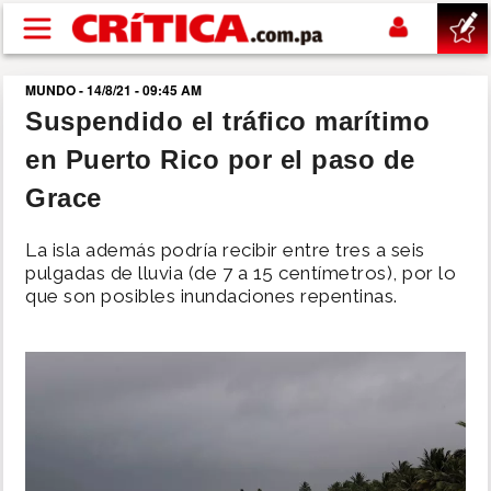
Pasar al contenido principal
MUNDO - 14/8/21 - 09:45 AM
buscar
Suspendido el tráfico marítimo
en Puerto Rico por el paso de
SUCESOS
Grace
NACIONAL
La isla además podría recibir entre tres a seis
pulgadas de lluvia (de 7 a 15 centímetros), por lo
POLÍTICA
que son posibles inundaciones repentinas.
SHOW
DEPORTES
MUNDO