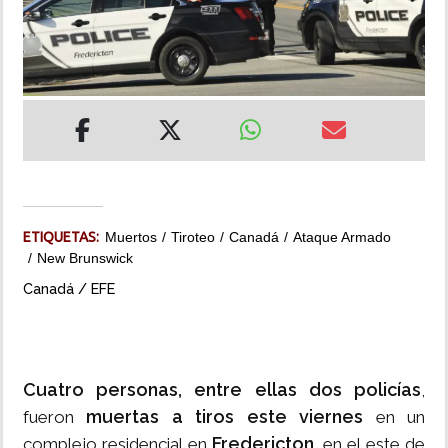
INSÓLITAS
MULTIMEDIA
IMPRESO
ETIQUETAS:
Muertos
Tiroteo
Canadá
Ataque Armado
New Brunswick
Canadá / EFE
Cuatro personas, entre ellas dos policías
,
muertas a tiros este viernes
fueron
en un
Fredericton
complejo residencial en
, en el este de