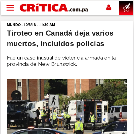
Pasar al contenido principal
MUNDO - 10/8/18 - 11:30 AM
buscar
Tiroteo en Canadá deja varios
muertos, incluidos policías
SUCESOS
Fue un caso inusual de violencia armada en la
NACIONAL
provincia de New Brunswick.
POLÍTICA
SHOW
DEPORTES
MUNDO