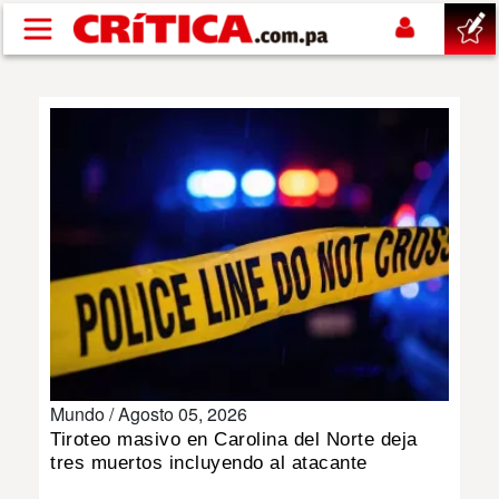
Pasar al contenido principal
buscar
SUCESOS
NACIONAL
POLÍTICA
SHOW
Mundo /
Agosto 05, 2026
DEPORTES
Tiroteo masivo en Carolina del Norte deja
tres muertos incluyendo al atacante
MUNDO