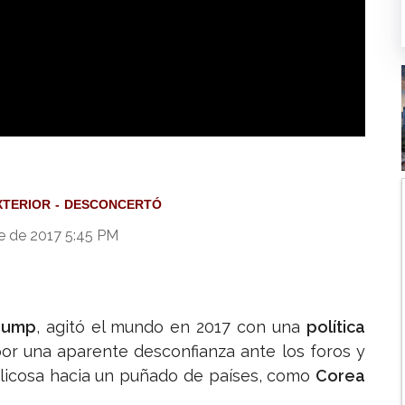
017 con una política exterior desconcertante (Video)
XTERIOR
DESCONCERTÓ
e de 2017 5:45 PM
rump
, agitó el mundo en 2017 con una
política
or una aparente desconfianza ante los foros y
belicosa hacia un puñado de países, como
Corea