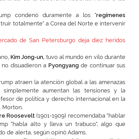
Trump condenó duramente a los "
regímenes
ruir totalmente" a Corea del Norte e intervenir
rcado de San Petersburgo deja diez heridos
ano,
Kim Jong-un,
tuvo al mundo en vilo durante
s no disuadieron a
Pyongyang
de continuar sus
 Trump atraen la atención global a las amenazas
i simplemente aumentan las tensiones y la
ofesor de política y derecho internacional en la
. Morton.
e Roosevelt
(1901-1909) recomendaba "hablar
ump "habla alto y lleva un trabuco", algo que
o de alerta, según opinó Adams.