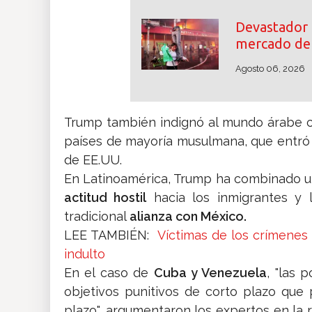
Devastador 
mercado de 
Agosto 06, 2026
Trump también indignó al mundo árabe co
países de mayoría musulmana, que entró en
de EE.UU.
En Latinoamérica, Trump ha combinado un
actitud hostil
hacia los inmigrantes y l
tradicional
alianza con México.
LEE TAMBIÉN:
Víctimas de los crímenes
indulto
En el caso de
Cuba y Venezuela
, "las 
objetivos punitivos de corto plazo que 
plazo", argumentaron los expertos en la 