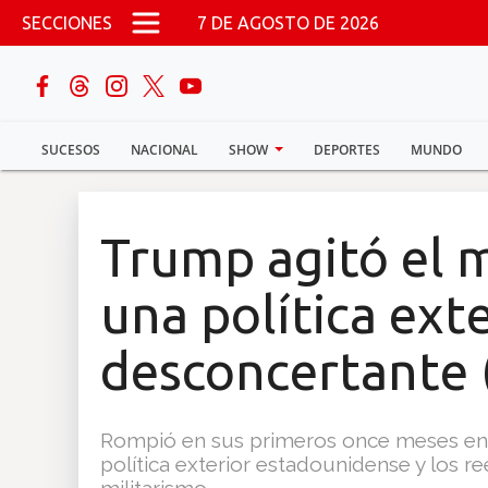
Pasar al contenido principal
SECCIONES
7 DE AGOSTO DE 2026
buscar
SUCESOS
NACIONAL
SHOW
DEPORTES
MUNDO
Sucesos
Nacional
Trump agitó el 
Política
una política ext
Show
desconcertante 
Deportes
Rompió en sus primeros once meses en e
política exterior estadounidense y los 
Mundo
militarismo.