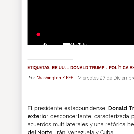
Trump agitó el mundo en 2
ETIQUETAS:
EE.UU.
DONALD TRUMP
POLÍTICA E
Miércoles 27 de Diciembr
Por:
Washington / EFE
-
El presidente estadounidense,
Donald T
exterior
desconcertante, caracterizada p
acuerdos multilaterales y una retórica 
del Norte
, Irán, Venezuela y Cuba.