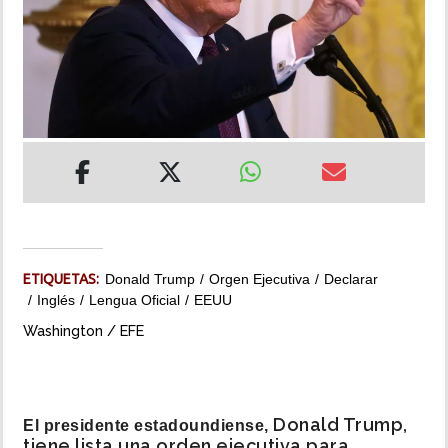
INSÓLITAS
MULTIMEDIA
IMPRESO
ETIQUETAS:
Donald Trump
Orgen Ejecutiva
Declarar
Inglés
Lengua Oficial
EEUU
Washington / EFE
Donald Trump,
El presidente estadoundiense,
tiene lista una orden ejecutiva para