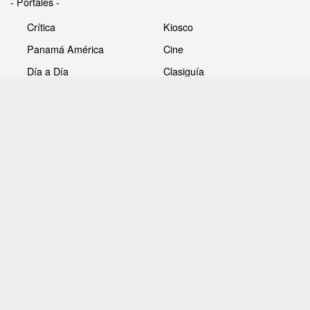
- Portales -
Crítica
Kiosco
Panamá América
Cine
Día a Día
Clasiguía
Mujer
Prémiate
Recetas
Impresora Pacífico
- Redes sociales -
Noticias
Whatsappcri
Videos
Galerías
Todos los derechos reservados Editora Panamá América
S.A. - Ciudad de Panamá - Panamá 2026.
Prohibida su reproducción total o parcial, sin autorización
escrita de su titular.