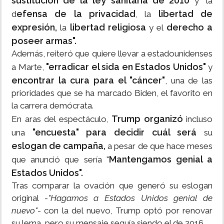
sustitución de la ley sanitaria de 2010
y "la
efensa de la privacidad
libertad de
d
, la
expresión,
libertad religiosa
derecho a
la
y el
poseer armas".
Además, reiteró que quiere llevar a estadounidenses
"erradicar el sida en Estados Unidos"
a Marte,
y
encontrar la cura para el "cáncer"
, una de las
prioridades que se ha marcado Biden, el favorito en
la carrera demócrata.
Trump organizó
En aras del espectáculo,
incluso
"encuesta" para decidir cuál será
una
su
eslogan de campaña,
a pesar de que hace meses
Mantengamos genial a
que anunció que sería "
Estados Unidos".
Tras comparar la ovación que generó su eslogan
original -
"Hagamos a Estados Unidos genial de
nuevo"
- con la del nuevo, Trump optó por renovar
su lema, pero su mensaje seguía siendo el de 2016.