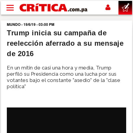
Pasar al contenido principal
MUNDO - 19/6/19 - 03:00 PM
buscar
Trump inicia su campaña de
reelección aferrado a su mensaje
SUCESOS
de 2016
NACIONAL
En un mitin de casi una hora y media, Trump
perfiló su Presidencia como una lucha por sus
POLÍTICA
votantes bajo el constante "asedio" de la "clase
política"
SHOW
DEPORTES
MUNDO